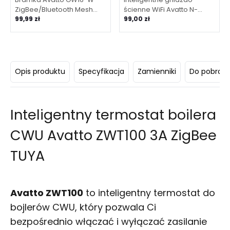
ZigBee/Bluetooth Mesh
ścienne WiFi Avatto N-
(Biała)
99,99 zł
WOT10-USB-W USB i USB-C
99,00 zł
TUYA – białe
Opis produktu
Specyfikacja
Zamienniki
Do pobrani
Inteligentny termostat boilera
CWU Avatto ZWT100 3A ZigBee
TUYA
Avatto ZWT100
to inteligentny termostat do
bojlerów CWU, który pozwala Ci
bezpośrednio włączać i wyłączać zasilanie