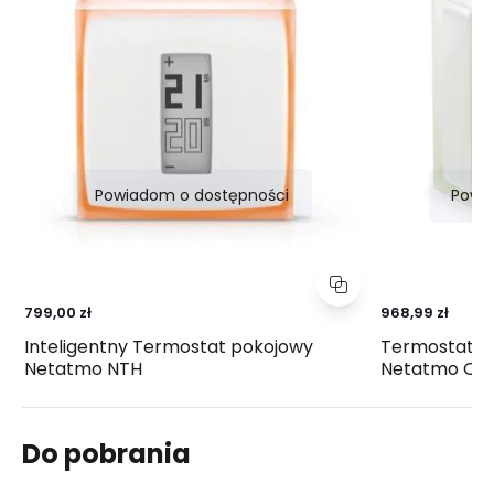
Powiadom o dostępności
Powi
799,00 zł
968,99 zł
Inteligentny Termostat pokojowy
Termostat p
Netatmo NTH
Netatmo OT
Do pobrania