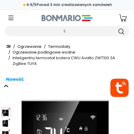
Przejdź do głównej zawartości strony
★
4.9/5
Ponad 3 mln zrealizowanych zamówień
Wpisz czego szukasz
/
Ogrzewanie
/
Termostaty
/
Ogrzewanie podłogowe wodne
/
Inteligentny termostat boilera CWU Avatto ZWT100 3A
ZigBee TUYA
Nowość