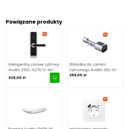
Powiązane produkty
Inteligentny zamek cyfrowy
Wkładka do zamka
Avatto ZSDL-A270-S-ALI-
cyfrowego Avatto SDL-S1-
6072 ZigBee Srebrny
S60 60mm Srebrny
399,00 zł
425,00 zł
Bramka Avatto GW16-W
Inteligentne gniazdo