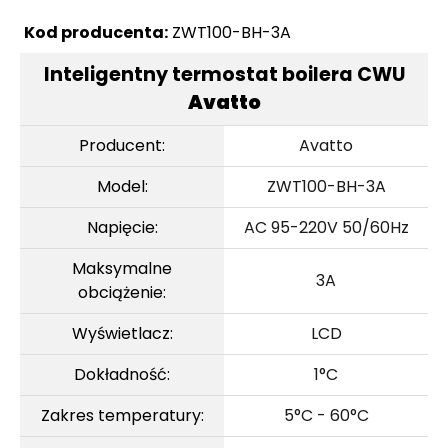
Kod producenta:
ZWT100-BH-3A
Inteligentny termostat boilera CWU
Avatto
Producent:
Avatto
Model:
ZWT100-BH-3A
Napięcie:
AC 95-220V 50/60Hz
Maksymalne
3A
obciążenie:
Wyświetlacz:
LCD
Dokładność:
1°C
Zakres temperatury:
5°C - 60°C