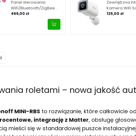
Panel sterowania
Zewnętrzna Int
WiFi/Bluetooth/ZigBee
Kamera WiFi S
Matter SONOFF NSPanel
469,00 zł
B1P 2K
125,00 zł
Pro 120 - biały
i
wania roletami – nowa jakość au
onoff MINI-RBS
to rozwiązanie, które całkowicie o
rocentowe, integrację z Matter
, obsługę głosow
ścią mieści się w standardowej puszce instalacyjne