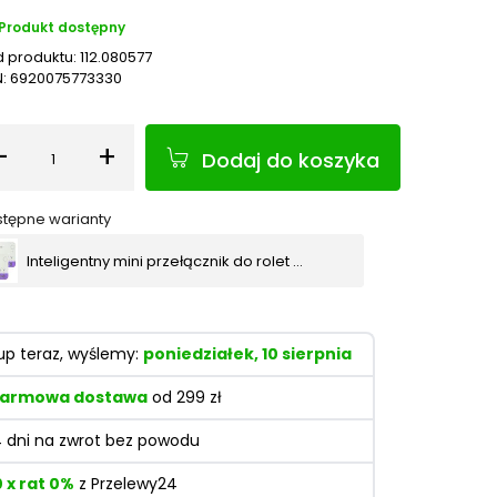
Produkt dostępny
 produktu:
112.080577
N:
6920075773330
-
+
Dodaj do koszyka
Ilość
tępne warianty
Inteligentny mini przełącznik do rolet WiFi Sonoff MINI-RBS (2 szt.)
up teraz, wyślemy:
poniedziałek, 10 sierpnia
armowa dostawa
od 299 zł
4 dni na zwrot bez powodu
0 x rat 0%
z Przelewy24