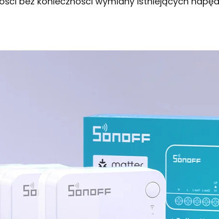
ości bez konieczności wymiany istniejących napę