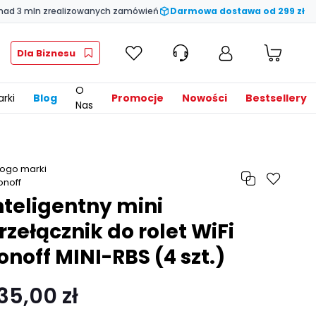
nad 3 mln zrealizowanych zamówień
Darmowa dostawa od 299 zł
Dla Biznesu
O
rki
Blog
Promocje
Nowości
Bestsellery
Nas
nteligentny mini
rzełącznik do rolet WiFi
onoff MINI-RBS (4 szt.)
35,00 zł