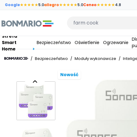
Przejdź do głównej zawartości strony
Google
5.0
allegro
5.0
Ceneo
4.8
Wpisz czego szukasz
Strefa
Dla
Smart
Bezpieczeństwo
Oświetlenie
Ogrzewanie
pu
Home
/
Bezpieczeństwo
/
Moduły wykonawcze
/
Intelig
Nowość