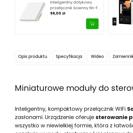
Inteligentny dotykowy
przełącznik ścienny Wi-Fi
Sonoff TX T5 3C – 3-
99,00 zł
kanałowy
Opis produktu
Specyfikacja
Wideo
Zamiennik
Miniaturowe moduły do stero
Inteligentny, kompaktowy przełącznik WiFi
S
zasłonami. Urządzenie oferuje
sterowanie p
wszystko w niewielkiej formie, która z łatwo