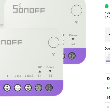
Kod
EA
Dos
K
D
1
1