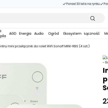
Ponad 33 lata na rynku
Po
AGD
Energia
Audio
Ogród
Ekosystem
Łączność
Ma
pila
entny mini przełącznik do rolet WiFi Sonoff MINI-RBS (4 szt.)
I
p
S
2