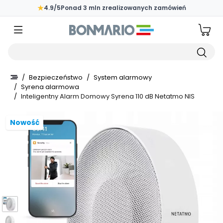
Przejdź do głównej zawartości strony
★
4.9/5
Ponad 3 mln zrealizowanych zamówień
Wpisz czego szukasz
/
Bezpieczeństwo
/
System alarmowy
/
Syrena alarmowa
/
Inteligentny Alarm Domowy Syrena 110 dB Netatmo NIS
Nowość