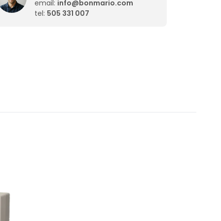
email:
info@bonmario.com
tel:
505 331 007