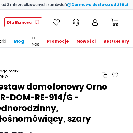
nad 3 mln zrealizowanych zamówień
Darmowa dostawa od 299 zł
Dla Biznesu
O
rki
Blog
Promocje
Nowości
Bestsellery
Nas
estaw domofonowy Orno
R-DOM-RE-914/G -
ednorodzinny,
łośnomówiący, szary