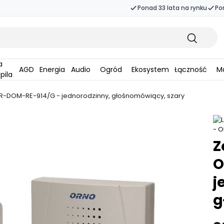
Ponad 33 lata na rynku
Po
AGD
Energia
Audio
Ogród
Ekosystem
Łączność
Ma
pila
-DOM-RE-914/G - jednorodzinny, głośnomówiący, szary
Z
O
j
g