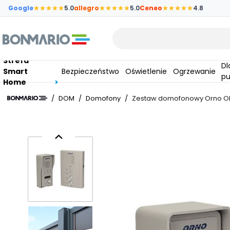
Przejdź do głównej zawartości strony
Google
5.0
allegro
5.0
Ceneo
4.8
Wpisz czego szukasz
Strefa
Dla
Smart
Bezpieczeństwo
Oświetlenie
Ogrzewanie
pu
Home
/
DOM
/
Domofony
/
Zestaw domofonowy Orno OR