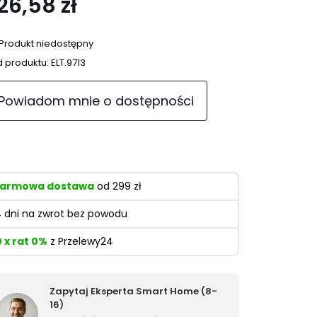
26,58 zł
Produkt niedostępny
 produktu:
ELT.9713
Powiadom mnie o dostępności
armowa dostawa
od 299 zł
4 dni na zwrot bez powodu
0 x rat 0%
z Przelewy24
Zapytaj Eksperta Smart Home (8-
16)