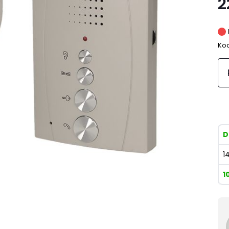
2
Kod
D
1
1