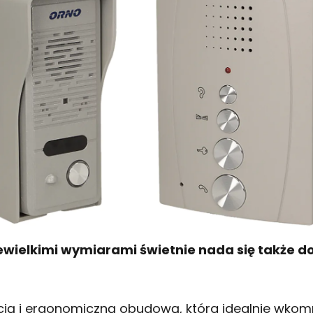
iewielkimi wymiarami świetnie nada się także
cją i ergonomiczną obudową, która idealnie wkomp