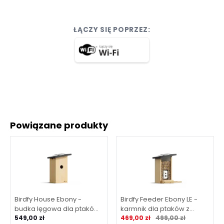
ŁĄCZY SIĘ POPRZEZ:
Powiązane produkty
Birdfy House Ebony -
Birdfy Feeder Ebony LE -
budka lęgowa dla ptaków
karmnik dla ptaków z
Cena promocyjna
Normalna cena
z kamerą
549,00 zł
kamerą
469,00 zł
499,00 zł