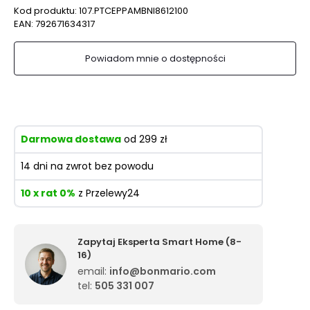
Kod produktu:
107.PTCEPPAMBNI8612100
EAN:
792671634317
Powiadom mnie o dostępności
Darmowa dostawa
od 299 zł
14 dni na zwrot bez powodu
10 x rat 0%
z Przelewy24
Zapytaj Eksperta Smart Home (8-
16)
email:
info@bonmario.com
tel:
505 331 007