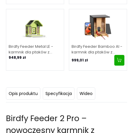
Birdfy Feeder Metal LE -
Birdfy Feeder Bamboo AI -
karmnik dla ptaków z
karmnik dla ptaków z
kamerą
948,99 zł
kamerą i AI z
999,01 zł
rozpoznawaniem
gatunków
Opis produktu
Specyfikacja
Wideo
Birdfy Feeder 2 Pro –
nowoczesny karmnik z