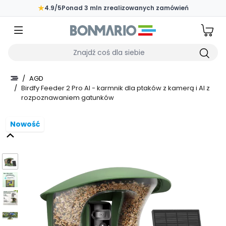
Przejdź do głównej zawartości strony
★
4.9/5
Ponad 3 mln zrealizowanych zamówień
Wpisz czego szukasz
/
AGD
/
Birdfy Feeder 2 Pro AI - karmnik dla ptaków z kamerą i AI z
rozpoznawaniem gatunków
Nowość